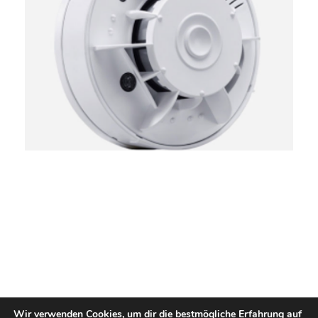
BFW Ternes GmbH
Wir verwenden Cookies, um dir die bestmögliche Erfahrung auf